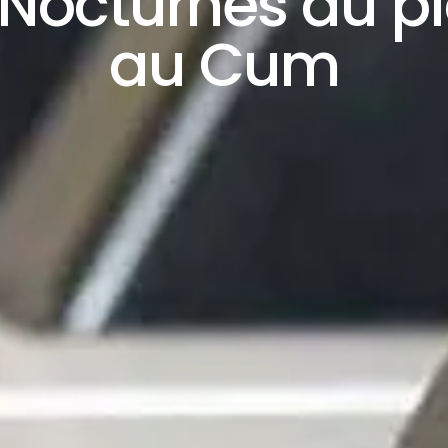
 Nocturnes du p
au Cum