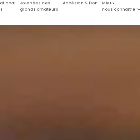
ational
Journées des
Adhésion & Don
Mieux
is
grands amateurs
nous connaitre