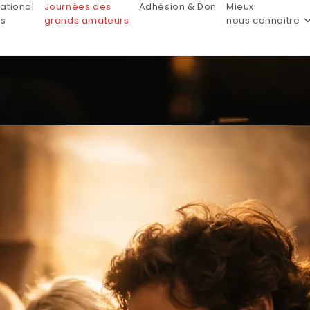
ational
Journées des
Adhésion & Don
Mieux
is
grands amateurs
nous connaitre