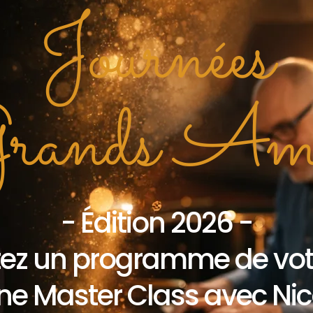
Journées
Grands Ama
- Édition 2026 -
tez un programme de votr
une Master Class avec Nico