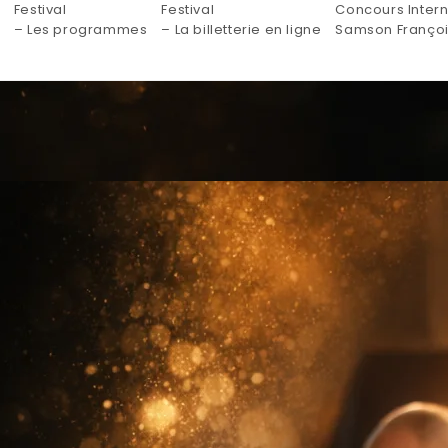
Festival
Festival
Concours Intern
– Les programmes
– La billetterie en ligne
Samson Franço