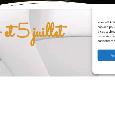
et 5 juillet
Pour offrir 
cookies pour
à ces techn
de navigatio
consentement
Ac
Inscription.