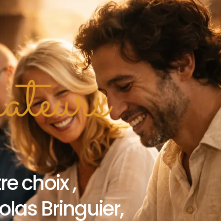
teurs
e choix ,
las Bringuier,