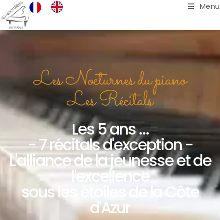
Menu
Les Nocturnes du piano
Les Récitals
Les 5 ans ...
- 7 récitals d'exception -
L'alliance de la jeunesse et de
l'excellence
sous les étoiles de la Côte
d'Azur