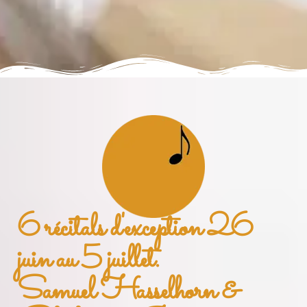
6 récitals d'exception 26
juin au 5 juillet.
Samuel Hasselhorn &